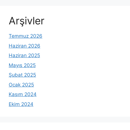
Arşivler
Temmuz 2026
Haziran 2026
Haziran 2025
Mayıs 2025
Şubat 2025
Ocak 2025
Kasım 2024
Ekim 2024