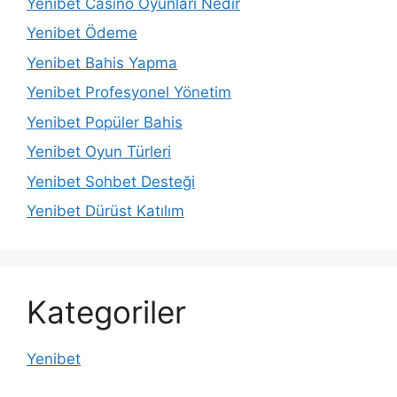
Yenibet Casino Oyunları Nedir
Yenibet Ödeme
Yenibet Bahis Yapma
Yenibet Profesyonel Yönetim
Yenibet Popüler Bahis
Yenibet Oyun Türleri
Yenibet Sohbet Desteği
Yenibet Dürüst Katılım
Kategoriler
Yenibet