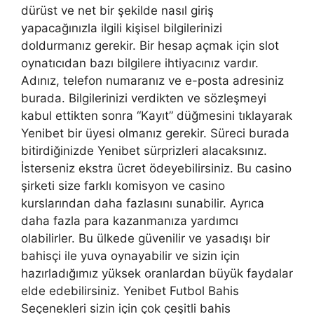
dürüst ve net bir şekilde nasıl giriş
yapacağınızla ilgili kişisel bilgilerinizi
doldurmanız gerekir. Bir hesap açmak için slot
oynatıcıdan bazı bilgilere ihtiyacınız vardır.
Adınız, telefon numaranız ve e-posta adresiniz
burada. Bilgilerinizi verdikten ve sözleşmeyi
kabul ettikten sonra “Kayıt” düğmesini tıklayarak
Yenibet bir üyesi olmanız gerekir. Süreci burada
bitirdiğinizde Yenibet sürprizleri alacaksınız.
İsterseniz ekstra ücret ödeyebilirsiniz. Bu casino
şirketi size farklı komisyon ve casino
kurslarından daha fazlasını sunabilir. Ayrıca
daha fazla para kazanmanıza yardımcı
olabilirler. Bu ülkede güvenilir ve yasadışı bir
bahisçi ile yuva oynayabilir ve sizin için
hazırladığımız yüksek oranlardan büyük faydalar
elde edebilirsiniz. Yenibet Futbol Bahis
Seçenekleri sizin için çok çeşitli bahis