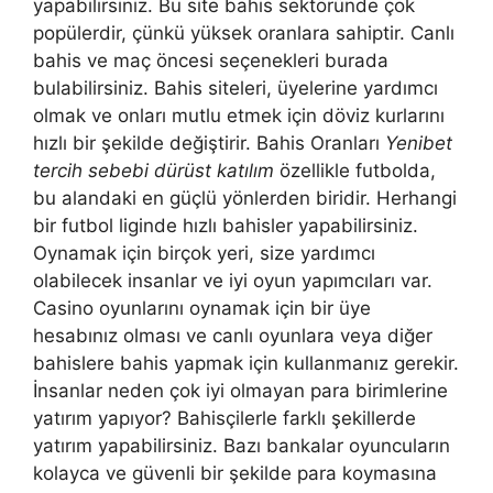
yapabilirsiniz. Bu site bahis sektöründe çok
popülerdir, çünkü yüksek oranlara sahiptir. Canlı
bahis ve maç öncesi seçenekleri burada
bulabilirsiniz. Bahis siteleri, üyelerine yardımcı
olmak ve onları mutlu etmek için döviz kurlarını
hızlı bir şekilde değiştirir. Bahis Oranları
Yenibet
tercih sebebi dürüst katılım
özellikle futbolda,
bu alandaki en güçlü yönlerden biridir. Herhangi
bir futbol liginde hızlı bahisler yapabilirsiniz.
Oynamak için birçok yeri, size yardımcı
olabilecek insanlar ve iyi oyun yapımcıları var.
Casino oyunlarını oynamak için bir üye
hesabınız olması ve canlı oyunlara veya diğer
bahislere bahis yapmak için kullanmanız gerekir.
İnsanlar neden çok iyi olmayan para birimlerine
yatırım yapıyor? Bahisçilerle farklı şekillerde
yatırım yapabilirsiniz. Bazı bankalar oyuncuların
kolayca ve güvenli bir şekilde para koymasına