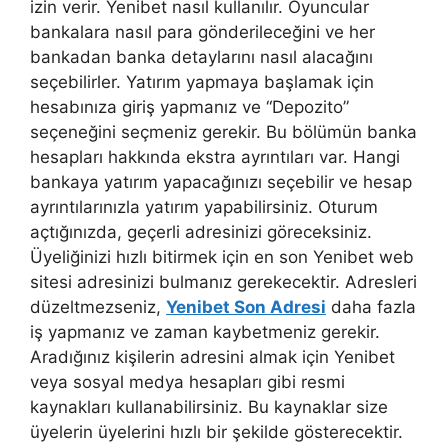
izin verir. Yenibet nasıl kullanılır. Oyuncular
bankalara nasıl para gönderileceğini ve her
bankadan banka detaylarını nasıl alacağını
seçebilirler. Yatırım yapmaya başlamak için
hesabınıza giriş yapmanız ve “Depozito”
seçeneğini seçmeniz gerekir. Bu bölümün banka
hesapları hakkında ekstra ayrıntıları var. Hangi
bankaya yatırım yapacağınızı seçebilir ve hesap
ayrıntılarınızla yatırım yapabilirsiniz. Oturum
açtığınızda, geçerli adresinizi göreceksiniz.
Üyeliğinizi hızlı bitirmek için en son Yenibet web
sitesi adresinizi bulmanız gerekecektir. Adresleri
düzeltmezseniz,
Yenibet Son Adresi
daha fazla
iş yapmanız ve zaman kaybetmeniz gerekir.
Aradığınız kişilerin adresini almak için Yenibet
veya sosyal medya hesapları gibi resmi
kaynakları kullanabilirsiniz. Bu kaynaklar size
üyelerin üyelerini hızlı bir şekilde gösterecektir.