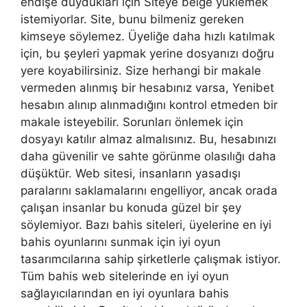
endişe duydukları için Siteye belge yüklemek
istemiyorlar. Site, bunu bilmeniz gereken
kimseye söylemez. Üyeliğe daha hızlı katılmak
için, bu şeyleri yapmak yerine dosyanızı doğru
yere koyabilirsiniz. Size herhangi bir makale
vermeden alınmış bir hesabınız varsa, Yenibet
hesabın alınıp alınmadığını kontrol etmeden bir
makale isteyebilir. Sorunları önlemek için
dosyayı katılır almaz almalısınız. Bu, hesabınızı
daha güvenilir ve sahte görünme olasılığı daha
düşüktür. Web sitesi, insanların yasadışı
paralarını saklamalarını engelliyor, ancak orada
çalışan insanlar bu konuda güzel bir şey
söylemiyor. Bazı bahis siteleri, üyelerine en iyi
bahis oyunlarını sunmak için iyi oyun
tasarımcılarına sahip şirketlerle çalışmak istiyor.
Tüm bahis web sitelerinde en iyi oyun
sağlayıcılarından en iyi oyunlara bahis