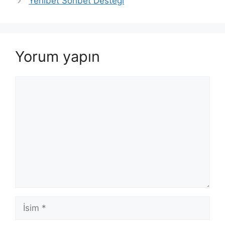
Yenibet Sohbet Desteği
Yorum yapın
Yorum
İsim