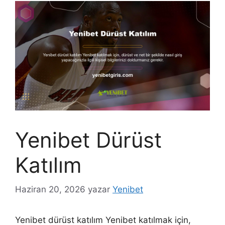
Yenibet Dürüst
Katılım
Haziran 20, 2026
yazar
Yenibet
Yenibet dürüst katılım Yenibet katılmak için,