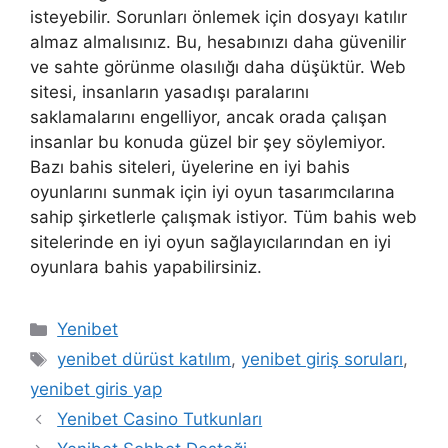
isteyebilir. Sorunları önlemek için dosyayı katılır
almaz almalısınız. Bu, hesabınızı daha güvenilir
ve sahte görünme olasılığı daha düşüktür. Web
sitesi, insanların yasadışı paralarını
saklamalarını engelliyor, ancak orada çalışan
insanlar bu konuda güzel bir şey söylemiyor.
Bazı bahis siteleri, üyelerine en iyi bahis
oyunlarını sunmak için iyi oyun tasarımcılarına
sahip şirketlerle çalışmak istiyor. Tüm bahis web
sitelerinde en iyi oyun sağlayıcılarından en iyi
oyunlara bahis yapabilirsiniz.
Kategoriler
Yenibet
Etiketler
yenibet dürüst katılım
,
yenibet giriş soruları
,
yenibet giris yap
Yenibet Casino Tutkunları