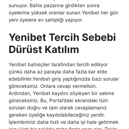
sunuyor. Bahis pazarına girdikten sonra
üyelerine yüksek oranlar sunan Yenibet her gün
yeni üyelere ev sahipliği yapıyor.
Yenibet Tercih Sebebi
Dürüst Katılım
Yenibet bahisçiler tarafından tercih ediliyor
çünkü daha az parayla daha fazla kar elde
edebilirler.Yenibet giriş yaptığınızda bazı sorular
göreceksiniz. Onlara cevap vermelisin.
Ardından, Yenibet kaydını söyleyen bir sekme
göreceksiniz. Bu, Portal’daki ekrandaki tüm
soruları doğru ve tam olarak cevaplamanız
gereken üyeliğe kaydolabileceğiniz yerdir.
İşlemlerinizi daha hızlı ve daha iyi hale getirmek