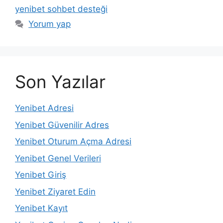
yenibet sohbet desteği
Yorum yap
Son Yazılar
Yenibet Adresi
Yenibet Güvenilir Adres
Yenibet Oturum Açma Adresi
Yenibet Genel Verileri
Yenibet Giriş
Yenibet Ziyaret Edin
Yenibet Kayıt