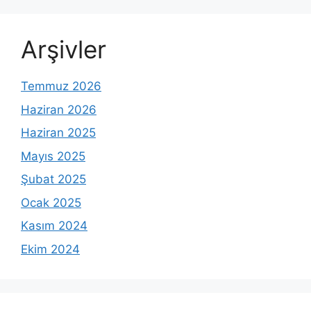
Arşivler
Temmuz 2026
Haziran 2026
Haziran 2025
Mayıs 2025
Şubat 2025
Ocak 2025
Kasım 2024
Ekim 2024