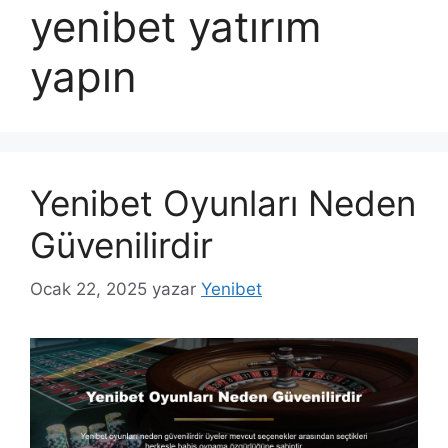
yenibet yatırım
yapın
Yenibet Oyunları Neden
Güvenilirdir
Ocak 22, 2025
yazar
Yenibet