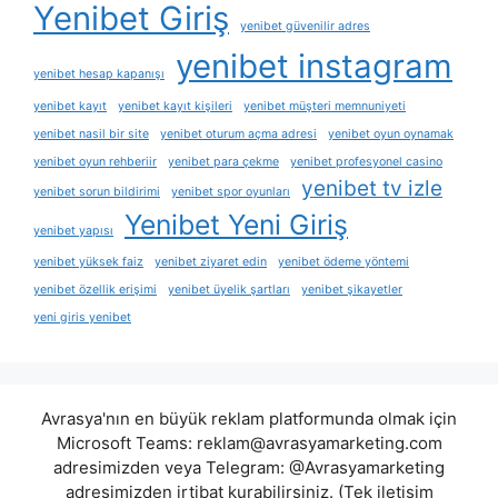
Yenibet Giriş
yenibet güvenilir adres
yenibet instagram
yenibet hesap kapanışı
yenibet kayıt
yenibet kayıt kişileri
yenibet müşteri memnuniyeti
yenibet nasil bir site
yenibet oturum açma adresi
yenibet oyun oynamak
yenibet oyun rehberiir
yenibet para çekme
yenibet profesyonel casino
yenibet tv izle
yenibet sorun bildirimi
yenibet spor oyunları
Yenibet Yeni Giriş
yenibet yapısı
yenibet yüksek faiz
yenibet ziyaret edin
yenibet ödeme yöntemi
yenibet özellik erişimi
yenibet üyelik şartları
yenibet şikayetler
yeni giris yenibet
Avrasya'nın en büyük reklam platformunda olmak için
Microsoft Teams:
reklam@avrasyamarketing.com
adresimizden veya Telegram: @Avrasyamarketing
adresimizden irtibat kurabilirsiniz. (Tek iletişim