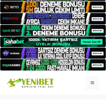
İçeriğe
atla
Menü