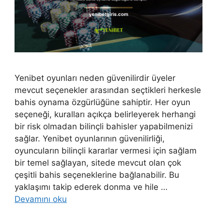
Yenibet oyunları neden güvenilirdir üyeler
mevcut seçenekler arasından seçtikleri herkesle
bahis oynama özgürlüğüne sahiptir. Her oyun
seçeneği, kuralları açıkça belirleyerek herhangi
bir risk olmadan bilinçli bahisler yapabilmenizi
sağlar. Yenibet oyunlarının güvenilirliği,
oyuncuların bilinçli kararlar vermesi için sağlam
bir temel sağlayan, sitede mevcut olan çok
çeşitli bahis seçeneklerine bağlanabilir. Bu
yaklaşımı takip ederek donma ve hile …
Devamını oku