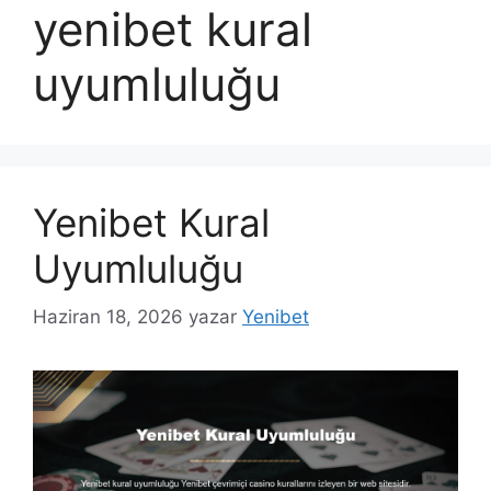
yenibet kural
uyumluluğu
Yenibet Kural
Uyumluluğu
Haziran 18, 2026
yazar
Yenibet