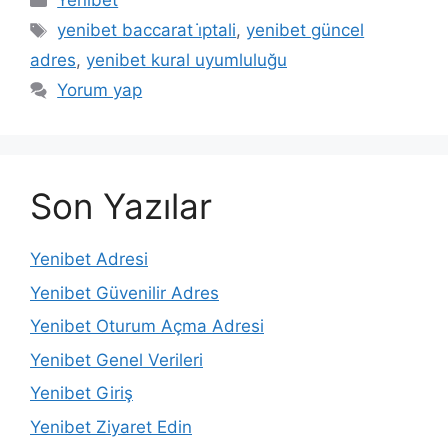
Yenibet
Etiketler
yenibet baccarat i̇ptali
,
yenibet güncel
adres
,
yenibet kural uyumluluğu
Yorum yap
Son Yazılar
Yenibet Adresi
Yenibet Güvenilir Adres
Yenibet Oturum Açma Adresi
Yenibet Genel Verileri
Yenibet Giriş
Yenibet Ziyaret Edin