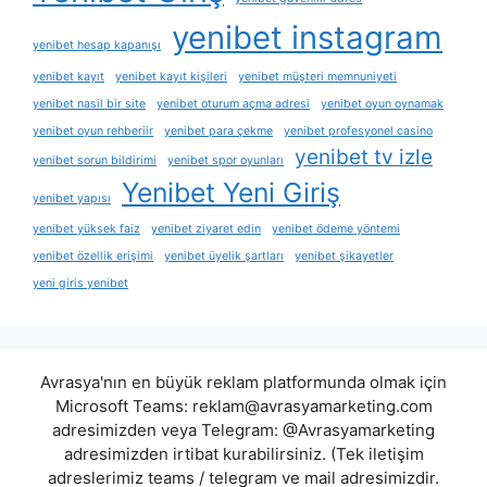
yenibet instagram
yenibet hesap kapanışı
yenibet kayıt
yenibet kayıt kişileri
yenibet müşteri memnuniyeti
yenibet nasil bir site
yenibet oturum açma adresi
yenibet oyun oynamak
yenibet oyun rehberiir
yenibet para çekme
yenibet profesyonel casino
yenibet tv izle
yenibet sorun bildirimi
yenibet spor oyunları
Yenibet Yeni Giriş
yenibet yapısı
yenibet yüksek faiz
yenibet ziyaret edin
yenibet ödeme yöntemi
yenibet özellik erişimi
yenibet üyelik şartları
yenibet şikayetler
yeni giris yenibet
Avrasya'nın en büyük reklam platformunda olmak için
Microsoft Teams:
reklam@avrasyamarketing.com
adresimizden veya Telegram: @Avrasyamarketing
adresimizden irtibat kurabilirsiniz. (Tek iletişim
adreslerimiz teams / telegram ve mail adresimizdir.