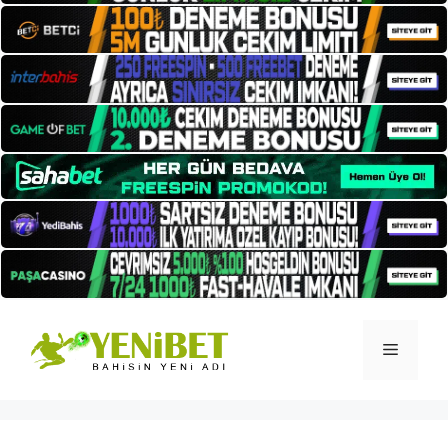
İçeriğe
atla
Menü