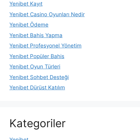
Yenibet Kayıt
Yenibet Casino Oyunları Nedir
Yenibet Ödeme
Yenibet Bahis Yapma
Yenibet Profesyonel Yönetim
Yenibet Popüler Bahis
Yenibet Oyun Türleri
Yenibet Sohbet Desteği
Yenibet Dürüst Katılım
Kategoriler
Yenibet