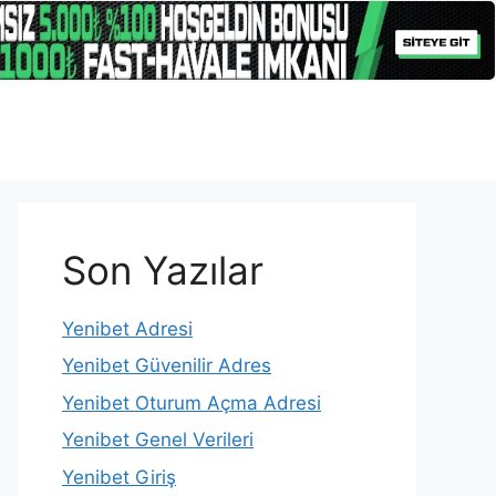
Son Yazılar
Yenibet Adresi
Yenibet Güvenilir Adres
Yenibet Oturum Açma Adresi
Yenibet Genel Verileri
Yenibet Giriş