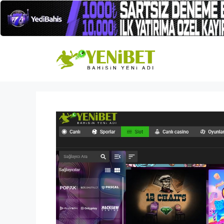
İçeriğe
atla