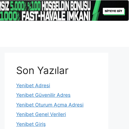
Son Yazılar
Yenibet Adresi
Yenibet Güvenilir Adres
Yenibet Oturum Açma Adresi
Yenibet Genel Verileri
Yenibet Giriş