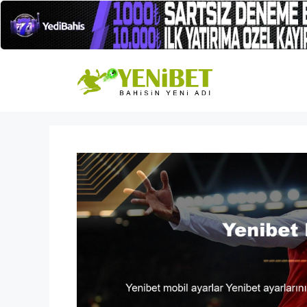
İçeriğe
atla